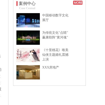
案例中心
Case Central
中国移动数字文化
展厅
为传统文化“点睛”
赢康助阵“黄河魂”
《十里桃花》唯美
仙侠主题婚礼震撼
都
上演
XXX房地产
的
致
般
重
容