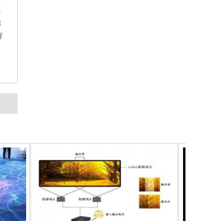
益
融
样